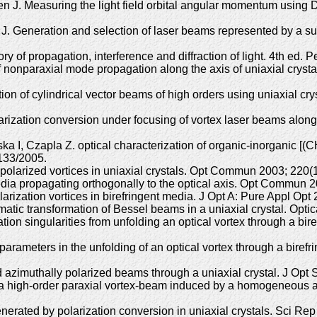
n J. Measuring the light field orbital angular momentum using
J. Generation and selection of laser beams represented by a su
eory of propagation, interference and diffraction of light. 4th 
 nonparaxial mode propagation along the axis of uniaxial crysta
n of cylindrical vector beams of high orders using uniaxial cry
ation conversion under focusing of vortex laser beams along th
ka I, Czapla Z. optical characterization of organic-inorganic 
133/2005.
ly polarized vortices in uniaxial crystals. Opt Commun 2003; 22
media propagating orthogonally to the optical axis. Opt Commun
arization vortices in birefringent media. J Opt A: Pure Appl O
tic transformation of Bessel beams in a uniaxial crystal. Opti
n singularities from unfolding an optical vortex through a bire
ameters in the unfolding of an optical vortex through a birefri
 azimuthally polarized beams through a uniaxial crystal. J O
 a high-order paraxial vortex-beam induced by a homogeneous 
nerated by polarization conversion in uniaxial crystals. Sci R