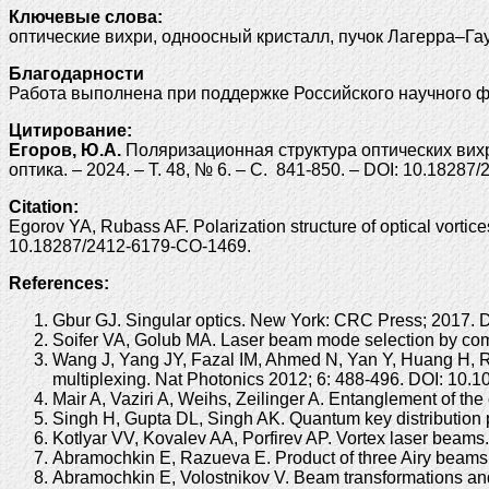
Ключевые слова:
оптические вихри, одноосный кристалл, пучок Лагерра–Гау
Благодарности
Работа выполнена при поддержке Российского научного ф
Цитирование:
Егоров, Ю.А.
Поляризационная структура оптических вихр
оптика. – 2024. – Т. 48, № 6. – С. 841-850. – DOI: 10.1828
Citation:
Egorov YA, Rubass AF. Polarization structure of optical vorti
10.18287/2412-6179-CO-1469.
References:
Gbur GJ. Singular optics. New York: CRC Press; 2017.
Soifer VA, Golub MA. Laser beam mode selection by co
Wang J, Yang JY, Fazal IM, Ahmed N, Yan Y, Huang H, Re
multiplexing. Nat Photonics 2012; 6: 488-496. DOI: 10.
Mair A, Vaziri A, Weihs, Zeilinger A. Entanglement of t
Singh H, Gupta DL, Singh AK. Quantum key distribution 
Kotlyar VV, Kovalev AA, Porfirev AP. Vortex laser bea
Abramochkin E, Razueva E. Product of three Airy beams.
Abramochkin E, Volostnikov V. Beam transformations a