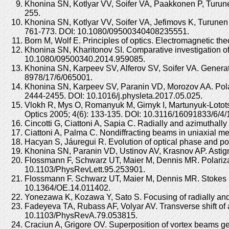
Khonina SN, Kotlyar VV, Soifer VA, Paakkonen P, Turune
255.
Khonina SN, Kotlyar VV, Soifer VA, Jefimovs K, Turunen 
761-773. DOI: 10.1080/09500340408235551.
Born M, Wolf E. Principles of optics. Electromagnetic th
Khonina SN, Kharitonov SI. Comparative investigation of
10.1080/09500340.2014.959085.
Khonina SN, Karpeev SV, Alferov SV, Soifer VA. Generatio
8978/17/6/065001.
Khonina SN, Karpeev SV, Paranin VD, Morozov AA. Polariz
2444-2455. DOI: 10.1016/j.physleta.2017.05.025.
Vlokh R, Mys O, Romanyuk M, Girnyk I, Martunyuk-Lotots
Optics 2005; 4(6): 133-135. DOI: 10.3116/16091833/6/4/
Cincotti G, Ciattoni A, Sapia C. Radially and azimuthal
Ciattoni A, Palma C. Nondiffracting beams in uniaxial 
Hacyan S, Jáuregui R. Evolution of optical phase and pol
Khonina SN, Paranin VD, Ustinov AV, Krasnov AP. Astigma
Flossmann F, Schwarz UT, Maier M, Dennis MR. Polarizatio
10.1103/PhysRevLett.95.253901.
Flossmann F. Schwarz UT, Maier M, Dennis MR. Stokes par
10.1364/OE.14.011402.
Yonezawa K, Kozawa Y, Sato S. Focusing of radially and
Fadeyeva TA, Rubass AF, Volyar AV. Transverse shift of
10.1103/PhysRevA.79.053815.
Craciun A, Grigore OV. Superposition of vortex beams ge