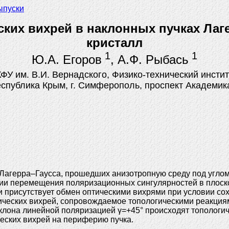
ыпуски
ских вихрей в наклонных пучках Ла
кристалл
1
1
Ю.А. Егоров
, А.Ф. Рыбась
КФУ им. В.И. Вернадского, Физико-технический инстит
еспублика Крым, г. Симферополь, проспект Академика
 Лагерра–Гаусса, прошедших анизотропную среду под углом
рии перемещения поляризационных сингулярностей в плоск
и присутствует обмен оптическими вихрями при условии сох
ических вихрей, сопровождаемое топологическими реакция
аклона линейной поляризацией γ=+45° происходят топологич
ческих вихрей на периферию пучка.