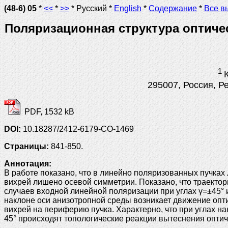
(48-6) 05
*
<<
*
>>
* Русский *
English
*
Содержание
*
Все в
Поляризационная структура оптиче
1
295007, Россия, Р
PDF, 1532 kB
DOI:
10.18287/2412-6179-CO-1469
Страницы:
841-850.
Аннотация:
В работе показано, что в линейно поляризованных пучках
вихрей лишено осевой симметрии. Показано, что траекто
случаев входной линейной поляризации при углах γ=±45° 
наклоне оси анизотропной среды возникает движение опт
вихрей на периферию пучка. Характерно, что при углах н
45° происходят топологические реакции вытеснения опти