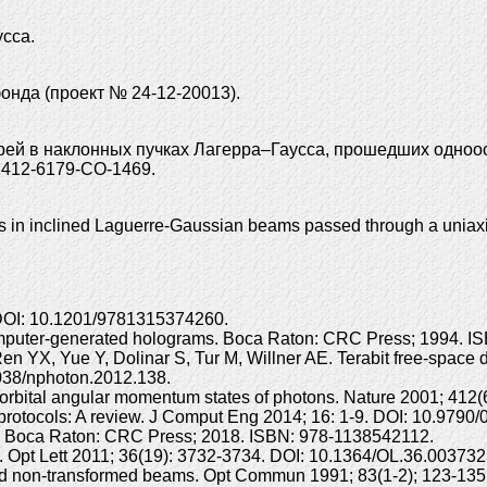
сса.
онда (проект № 24-12-20013).
ей в наклонных пучках Лагерра–Гаусса, прошедших одноосн
7/2412-6179-CO-1469.
ces in inclined Laguerre-Gaussian beams passed through a uniaxi
 DOI: 10.1201/9781315374260.
mputer-generated holograms. Boca Raton: CRC Press; 1994. IS
n YX, Yue Y, Dolinar S, Tur M, Willner AE. Terabit free-space
1038/nphoton.2012.138.
he orbital angular momentum states of photons. Nature 2001; 41
protocols: A review. J Comput Eng 2014; 16: 1-9. DOI: 10.979
ms. Boca Raton: CRC Press; 2018. ISBN: 978-1138542112.
 Opt Lett 2011; 36(19): 3732-3734. DOI: 10.1364/OL.36.003732
nd non-transformed beams. Opt Commun 1991; 83(1-2); 123-135