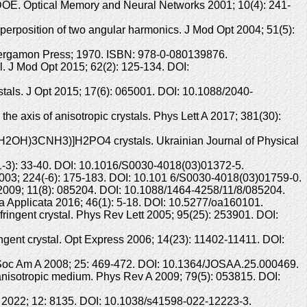
 DOE. Optical Memory and Neural Networks 2001; 10(4): 241-
perposition of two angular harmonics. J Mod Opt 2004; 51(5):
ed. Pergamon Press; 1970. ISBN: 978-0-080139876.
l. J Mod Opt 2015; 62(2): 125-134. DOI:
stals. J Opt 2015; 17(6): 065001. DOI: 10.1088/2040-
e axis of anisotropic crystals. Phys Lett A 2017; 381(30):
[(CH2OH)3CNH3)]H2PO4 crystals. Ukrainian Journal of Physical
0(1-3): 33-40. DOI: 10.1016/S0030-4018(03)01372-5.
 2003; 224(-6): 175-183. DOI: 10.101 6/S0030-4018(03)01759-0.
pt 2009; 11(8): 085204. DOI: 10.1088/1464-4258/11/8/085204.
ca Applicata 2016; 46(1): 5-18. DOI: 10.5277/oa160101.
fringent crystal. Phys Rev Lett 2005; 95(25): 253901. DOI:
ngent crystal. Opt Express 2006; 14(23): 11402-11411. DOI:
pt Soc Am A 2008; 25: 469-472. DOI: 10.1364/JOSAA.25.000469.
anisotropic medium. Phys Rev A 2009; 79(5): 053815. DOI:
ep 2022; 12: 8135. DOI: 10.1038/s41598-022-12223-3.