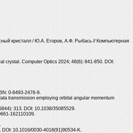
ый кристалл / Ю.А. Егоров, А.Ф. Рыбась // Компьютерная
al crystal. Computer Optics 2024; 48(6): 841-850. DOI:
BN: 0-8493-2476-9.
 data transmission employing orbital angular momentum
2(6844): 313. DOI: 10.1038/35085529.
0/0661-162110109.
.
. DOI: 10.1016/0030-4018(91)90534-K.