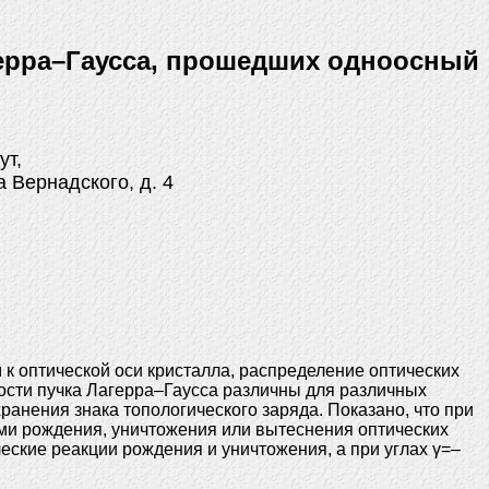
герра–Гаусса, прошедших одноосный
ут,
 Вернадского, д. 4
 к оптической оси кристалла, распределение оптических
ости пучка Лагерра–Гаусса различны для различных
ранения знака топологического заряда. Показано, что при
ми рождения, уничтожения или вытеснения оптических
еские реакции рождения и уничтожения, а при углах γ=–