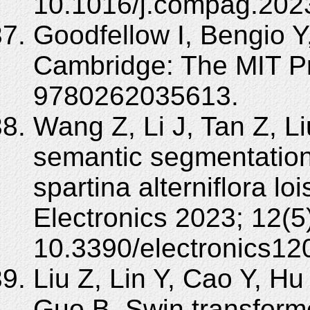
10.1016/j.compag.202
Goodfellow I, Bengio Y,
Cambridge: The MIT Pr
9780262035613.
Wang Z, Li J, Tan Z, L
semantic segmentatio
spartina alterniflora l
Electronics 2023; 12(5
10.3390/electronics12
Liu Z, Lin Y, Cao Y, Hu
Guo B. Swin transforme