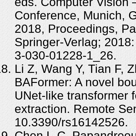
eds. Computer Vision
Conference, Munich, 
2018, Proceedings, Par
Springer-Verlag; 2018
3-030-01228-1_26.
Li Z, Wang Y, Tian F, Z
BAFormer: A novel bo
UNet-like transformer f
extraction. Remote Se
10.3390/rs16142526.
Chen L-C, Papandreou 