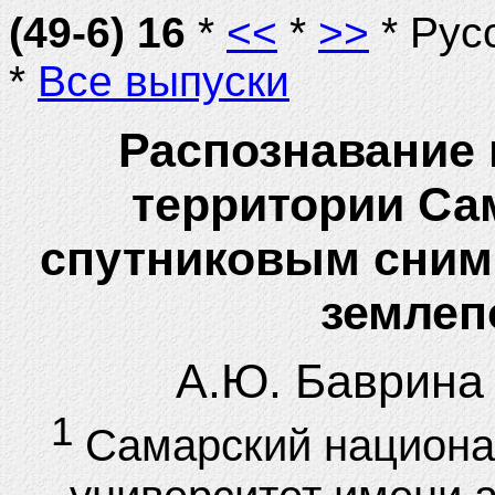
(49-6) 16
*
<<
*
>>
* Рус
*
Все выпуски
Распознавание 
территории Са
спутниковым сним
землеп
А.Ю. Баврина
1
Самарский национа