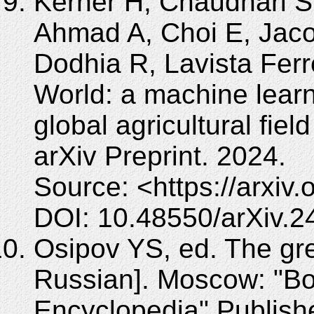
Kerner H, Chaudhari S
Ahmad A, Choi E, Jac
Dodhia R, Lavista Ferr
World: a machine lear
global agricultural fie
arXiv Preprint. 2024.
Source: <https://arxiv
DOI: 10.48550/arXiv.2
Osipov YS, ed. The gre
Russian]. Moscow: "B
Encyclopedia" Publish