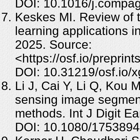
DOI: 10.1016/j.compa
Keskes MI. Review of t
learning applications i
2025. Source:
<https://osf.io/preprin
DOI: 10.31219/osf.io/x
Li J, Cai Y, Li Q, Kou 
sensing image segment
methods. Int J Digit E
DOI: 10.1080/1753894