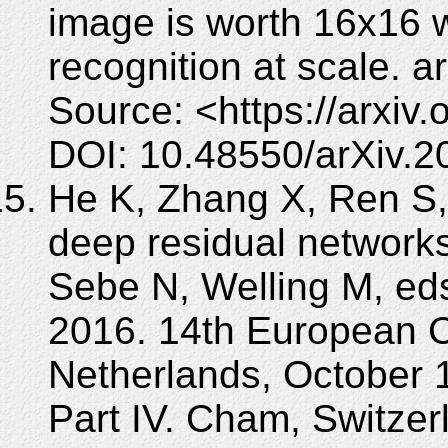
image is worth 16x16 w
recognition at scale. a
Source: <https://arxiv
DOI: 10.48550/arXiv.2
He K, Zhang X, Ren S, 
deep residual networks
Sebe N, Welling M, ed
2016. 14th European 
Netherlands, October 
Part IV. Cham, Switzerl