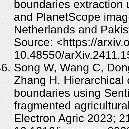
boundaries extraction 
and PlanetScope image
Netherlands and Pakist
Source: <https://arxiv
10.48550/arXiv.2411.1
Song W, Wang C, Dong
Zhang H. Hierarchical 
boundaries using Senti
fragmented agricultur
Electron Agric 2023; 2