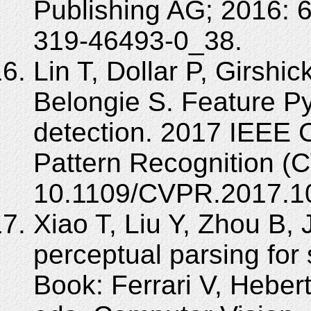
Publishing AG; 2016: 
319-46493-0_38.
Lin T, Dollar P, Girshi
Belongie S. Feature Py
detection. 2017 IEEE 
Pattern Recognition (
10.1109/CVPR.2017.1
Xiao T, Liu Y, Zhou B, 
perceptual parsing for
Book: Ferrari V, Heber