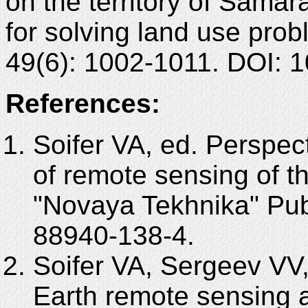
on the territory of Samar
for solving land use pro
49(6): 1002-1011. DOI:
References:
Soifer VA, ed. Perspec
of remote sensing of t
"Novaya Tekhnika" Pub
88940-138-4.
Soifer VA, Sergeev VV
Earth remote sensing 