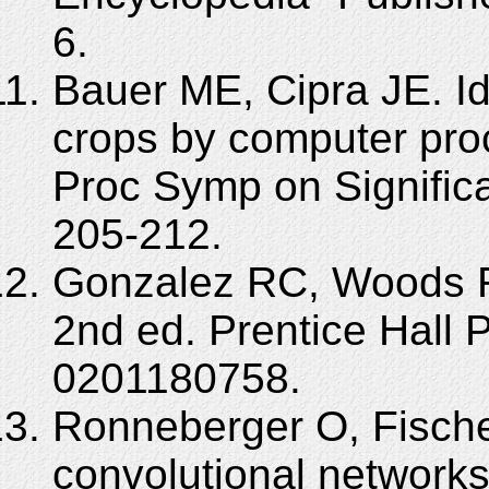
6.
Bauer ME, Cipra JE. Ide
crops by computer pr
Proc Symp on Signific
205-212.
Gonzalez RC, Woods RE
2nd ed. Prentice Hall 
0201180758.
Ronneberger O, Fischer
convolutional networks