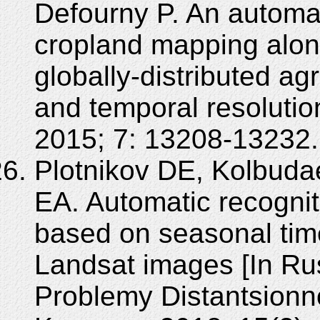
Defourny P. An automa
cropland mapping alon
globally-distributed ag
and temporal resoluti
2015; 7: 13208-13232.
Plotnikov DE, Kolbuda
EA. Automatic recognit
based on seasonal time
Landsat images [In R
Problemy Distantsionn