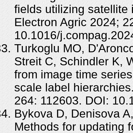
fields utilizing satelli
Electron Agric 2024; 2
10.1016/j.compag.202
Turkoglu MO, D'Aronco 
Streit C, Schindler K
from image time series
scale label hierarchie
264: 112603. DOI: 10.
Bykova D, Denisova A,
Methods for updating f