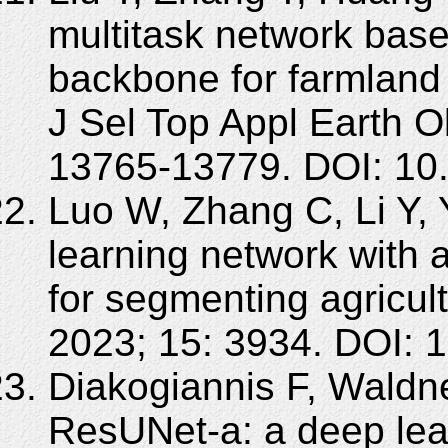
multitask network bas
backbone for farmland
J Sel Top Appl Earth 
13765-13779. DOI: 10
Luo W, Zhang C, Li Y, 
learning network with
for segmenting agricul
2023; 15: 3934. DOI: 
Diakogiannis F, Waldne
ResUNet-a: a deep lea