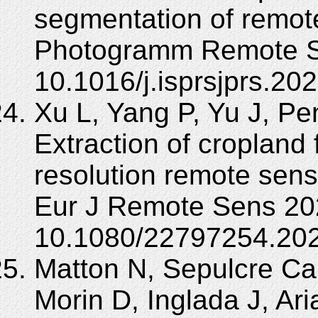
segmentation of remot
Photogramm Remote Se
10.1016/j.isprsjprs.20
Xu L, Yang P, Yu J, Pe
Extraction of cropland 
resolution remote sensi
Eur J Remote Sens 202
10.1080/22797254.20
Matton N, Sepulcre Ca
Morin D, Inglada J, Ar