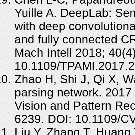
Yuille A. DeepLab: Se
with deep convolutiona
and fully connected C
Mach Intell 2018; 40(4
10.1109/TPAMI.2017.
Zhao H, Shi J, Qi X, W
parsing network. 201
Vision and Pattern Re
6239. DOI: 10.1109/C
Liu Y, Zhang T, Huang 