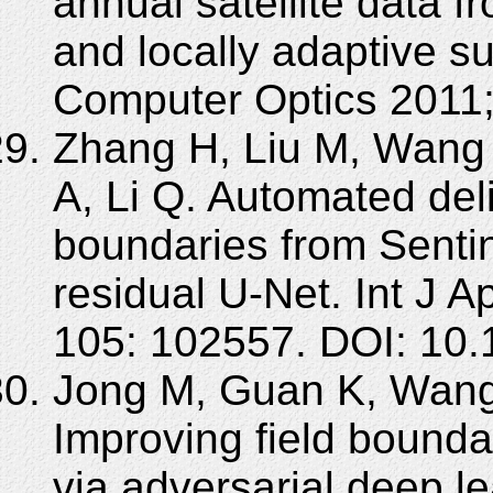
annual satellite data 
and locally adaptive su
Computer Optics 2011;
Zhang H, Liu M, Wang Y
A, Li Q. Automated delin
boundaries from Sentin
residual U-Net. Int J 
105: 102557. DOI: 10.
Jong M, Guan K, Wang
Improving field bounda
via adversarial deep le