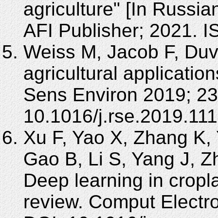
agriculture" [In Russi
AFI Publisher; 2021. 
Weiss M, Jacob F, Duve
agricultural applicati
Sens Environ 2019; 23
10.1016/j.rse.2019.11
Xu F, Yao X, Zhang K, 
Gao B, Li S, Yang J, Z
Deep learning in croplan
review. Comput Electr