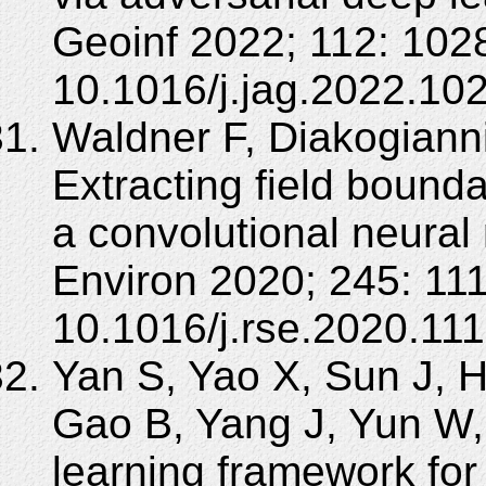
Geoinf 2022; 112: 102
10.1016/j.jag.2022.10
Waldner F, Diakogianni
Extracting field bounda
a convolutional neura
Environ 2020; 245: 11
10.1016/j.rse.2020.11
Yan S, Yao X, Sun J, 
Gao B, Yang J, Yun W,
learning framework for 