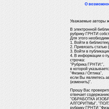
О возможно
Уважаемые авторы ж
В электронной библиот
рубрику ГРНТИ собс
Для этого необходим
1. Войти в библиоте
2. Привязать статью 
3. Войти в публикац
4. В информации о п
строчка:
"Рубрика ГРНТИ:",
в которой указываетс
"Физика / Оптика",
если Вы являетесь а
(изменить)".
Прошу Вас проверить
отвечает содержанию
"ОБРАБОТКА ИЗОБ
АЛГОРИТМЫ", "ПОЛ
рубрику ГРНТИ "Физи