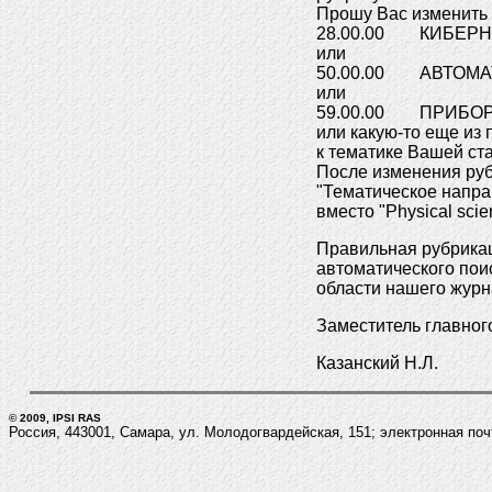
Прошу Вас изменить 
28.00.00 КИБЕРН
или
50.00.00 АВТОМА
или
59.00.00 ПРИБО
или какую-то еще из 
к тематике Вашей ста
После изменения ру
"Тематическое направ
вместо "Physical scie
Правильная рубрикац
автоматического пои
области нашего журн
Заместитель главног
Казанский Н.Л.
© 2009, IPSI RAS
Россия, 443001, Самара, ул. Молодогвардейская, 151; электронная по