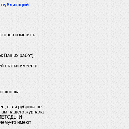
 публикаций
второв изменять
ок Ваших работ).
.
ей статьи имеется
т-кнопка "
ее, если рубрика не
елам нашего журнала
МЕТОДЫ И
ему-то имеют