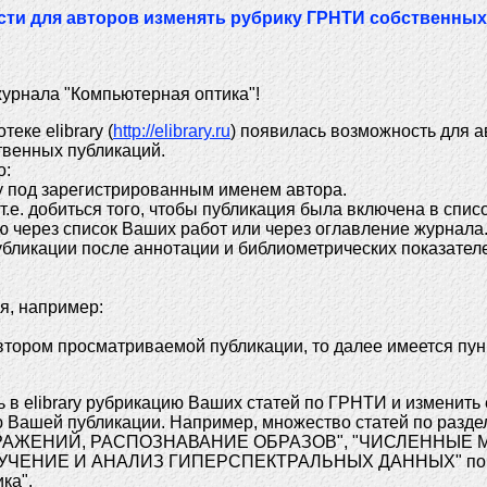
сти для авторов изменять рубрику ГРНТИ собственных
урнала "Компьютерная оптика"!
еке elibrary (
http://elibrary.ru
) появилась возможность для а
твенных публикаций.
о:
ку под зарегистрированным именем автора.
(т.е. добиться того, чтобы публикация была включена в спис
ию через список Ваших работ или через оглавление журнала
убликации после аннотации и библиометрических показател
я, например:
втором просматриваемой публикации, то далее имеется пунк
 в elibrary рубрикацию Ваших статей по ГРНТИ и изменить 
 Вашей публикации. Например, множество статей по разд
РАЖЕНИЙ, РАСПОЗНАВАНИЕ ОБРАЗОВ", "ЧИСЛЕННЫЕ 
УЧЕНИЕ И АНАЛИЗ ГИПЕРСПЕКТРАЛЬНЫХ ДАННЫХ" поч
ка".