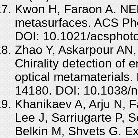
Kwon H, Faraon A. NEMS
metasurfaces. ACS Pho
DOI: 10.1021/acsphot
Zhao Y, Askarpour AN, S
Chirality detection of 
optical metamaterials
14180. DOI: 10.1038
Khanikaev A, Arju N, F
Lee J, Sarriugarte P, S
Belkin M, Shvets G. E