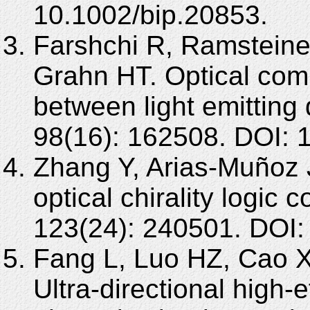
10.1002/bip.20853.
Farshchi R, Ramsteiner
Grahn HT. Optical comm
between light emitting
98(16): 162508. DOI: 
Zhang Y, Arias-Muñoz 
optical chirality logic
123(24): 240501. DOI:
Fang L, Luo HZ, Cao X
Ultra-directional high-e