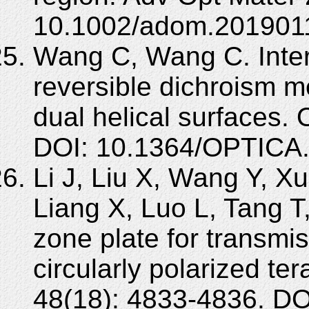
10.1002/adom.201901
Wang C, Wang C. Inter
reversible dichroism m
dual helical surfaces. 
DOI: 10.1364/OPTICA
Li J, Liu X, Wang Y, Xu
Liang X, Luo L, Tang T
zone plate for transmis
circularly polarized te
48(18): 4833-4836. DO