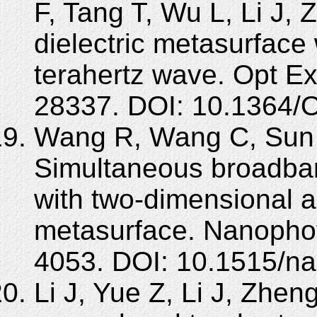
F, Tang T, Wu L, Li J, 
dielectric metasurface wi
terahertz wave. Opt E
28337. DOI: 10.1364/
Wang R, Wang C, Sun 
Simultaneous broadban
with two-dimensional all
metasurface. Nanophot
4053. DOI: 10.1515/n
Li J, Yue Z, Li J, Zhen