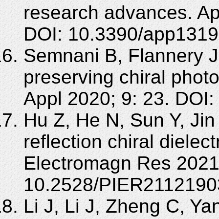
research advances. Ap
DOI: 10.3390/app1319
Semnani B, Flannery J,
preserving chiral photon
Appl 2020; 9: 23. DOI
Hu Z, He N, Sun Y, Jin
reflection chiral diele
Electromagn Res 2021;
10.2528/PIER2112190
Li J, Li J, Zheng C, Ya