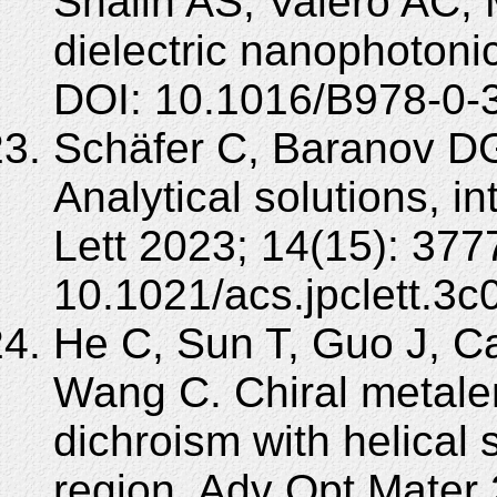
Shalin AS, Valero AC, 
dielectric nanophotoni
DOI: 10.1016/B978-0-
Schäfer C, Baranov DG.
Analytical solutions, i
Lett 2023; 14(15): 377
10.1021/acs.jpclett.3c
He C, Sun T, Guo J, Ca
Wang C. Chiral metalens
dichroism with helical 
region. Adv Opt Mater 