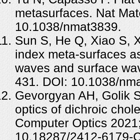
metasurfaces. Nat Mat
10.1038/nmat3839.
Sun S, He Q, Xiao S, X
index meta-surfaces as
waves and surface wav
431. DOI: 10.1038/nm
Gevorgyan AH, Golik S
optics of dichroic chole
Computer Optics 2021;
10.18287/2412-6179-