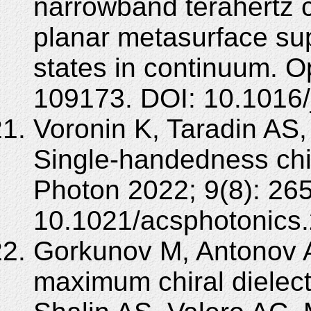
narrowband terahertz c
planar metasurface sup
states in continuum. O
109173. DOI: 10.1016/
Voronin K, Taradin AS
Single-handedness chir
Photon 2022; 9(8): 26
10.1021/acsphotonics
Gorkunov M, Antonov A
maximum chiral dielect