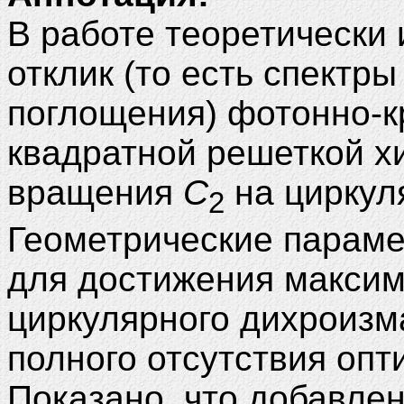
В работе теоретически
отклик (то есть спектр
поглощения) фотонно-к
квадратной решеткой х
вращения
C
на циркул
2
Геометрические параме
для достижения макси
циркулярного дихроизм
полного отсутствия опт
Показано, что добавлен