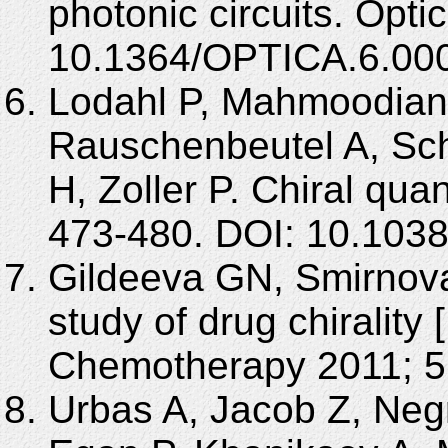
photonic circuits. Opti
10.1364/OPTICA.6.00
Lodahl P, Mahmoodian
Rauschenbeutel A, Sch
H, Zoller P. Chiral qu
473-480. DOI: 10.1038
Gildeeva GN, Smirnova 
study of drug chirality 
Chemotherapy 2011; 56
Urbas A, Jacob Z, Neg