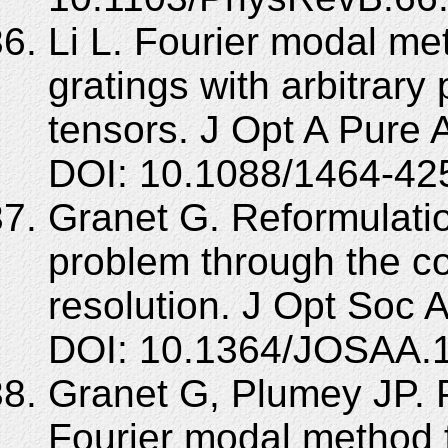
Li L. Fourier modal me
gratings with arbitrary 
tensors. J Opt A Pure 
DOI: 10.1088/1464-425
Granet G. Reformulatio
problem through the co
resolution. J Opt Soc 
DOI: 10.1364/JOSAA.
Granet G, Plumey JP. P
Fourier modal method f