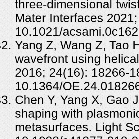
three-dimensional twi
Mater Interfaces 2021;
10.1021/acsami.0c162
Yang Z, Wang Z, Tao H
wavefront using helica
2016; 24(16): 18266-1
10.1364/OE.24.018266
Chen Y, Yang X, Gao J.
shaping with plasmonic
metasurfaces. Light Sc