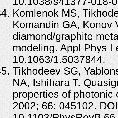
10.1038/s41377-018-0
Komlenok MS, Tikhode
Komandin GA, Konov VI
diamond/graphite meta
modeling. Appl Phys Le
10.1063/1.5037844.
Tikhodeev SG, Yablons
NA, Ishihara T. Quasi
properties of photonic
2002; 66: 045102. DOI
10.1103/PhysRevB.66