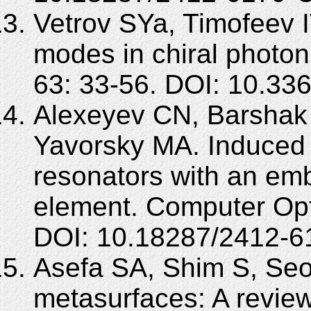
Vetrov SYa, Timofeev 
modes in chiral photon
63: 33-56. DOI: 10.3
Alexeyev CN, Barshak 
Yavorsky MA. Induced d
resonators with an emb
element. Computer Opt
DOI: 10.18287/2412-6
Asefa SA, Shim S, Seo
metasurfaces: A revie