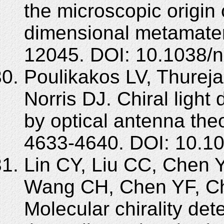
the microscopic origin 
dimensional metamater
12045. DOI: 10.1038
Poulikakos LV, Thureja
Norris DJ. Chiral light
by optical antenna the
4633-4640. DOI: 10.10
Lin CY, Liu CC, Chen 
Wang CH, Chen YF, C
Molecular chirality det