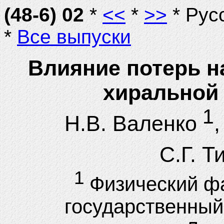
(48-6) 02
*
<<
*
>>
* Рус
*
Все выпуски
Влияние потерь н
хиральной
1
Н.В. Валенко
С.Г. Т
1
Физический фа
государственный