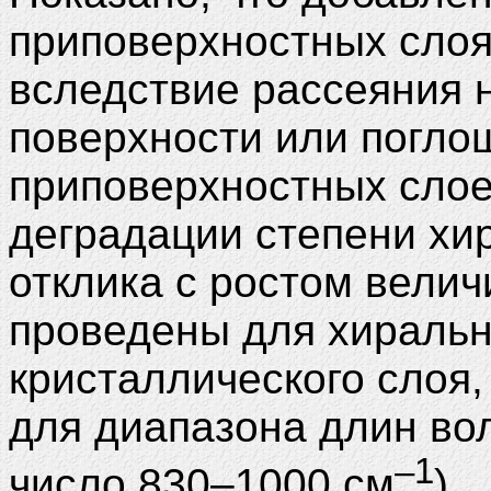
приповерхностных слоя
вследствие рассеяния 
поверхности или погло
приповерхностных слое
деградации степени хи
отклика с ростом вели
проведены для хиральн
кристаллического слоя,
для диапазона длин во
–1
число 830–1000 см
).