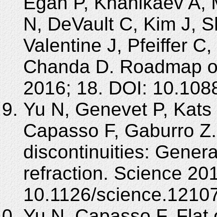
Egan P, Khanikaev A, 
N, DeVault C, Kim J, S
Valentine J, Pfeiffer C
Chanda D. Roadmap on 
2016; 18. DOI: 10.108
Yu N, Genevet P, Kats 
Capasso F, Gaburro Z.
discontinuities: Genera
refraction. Science 20
10.1126/science.1210
Yu N, Capasso F. Flat 