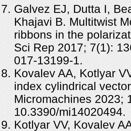
Galvez EJ, Dutta I, Be
Khajavi B. Multitwist M
ribbons in the polariza
Sci Rep 2017; 7(1): 1
017-13199-1.
Kovalev AA, Kotlyar VV.
index cylindrical vecto
Micromachines 2023; 1
10.3390/mi14020494.
Kotlyar VV, Kovalev A