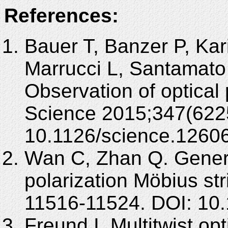
References:
Bauer T, Banzer P, Kar
Marrucci L, Santamat
Observation of optical 
Science 2015;347(6225
10.1126/science.1260
Wan C, Zhan Q. Generat
polarization Möbius st
11516-11524. DOI: 10
Freund I. Multitwist opt