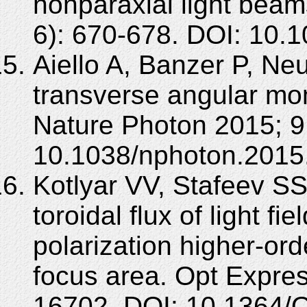
nonparaxial light bea
6): 670-678. DOI: 10.
Aiello A, Banzer P, N
transverse angular mo
Nature Photon 2015; 9
10.1038/nphoton.2015
Kotlyar VV, Stafeev S
toroidal flux of light f
polarization higher-ord
focus area. Opt Expre
16702. DOI: 10.1364/