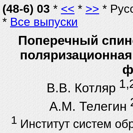
(48-6) 03
*
<<
*
>>
* Рус
*
Все выпуски
Поперечный спин
поляризационная 
ф
1,
В.В. Котляр
А.М. Телегин
1
Институт систем об