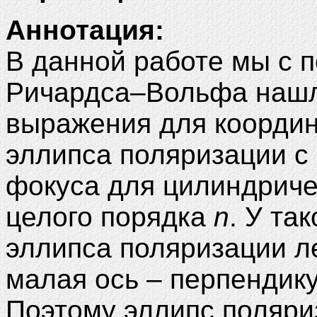
Аннотация:
В данной работе мы с
Ричардса–Вольфа нашл
выражения для координ
эллипса поляризации с
фокуса для цилиндричес
целого порядка
n
. У та
эллипса поляризации ле
малая ось – перпендик
Поэтому эллипс поляри