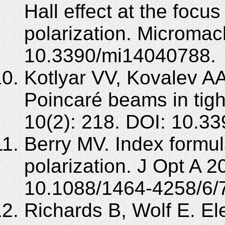
Hall effect at the focus
polarization. Micromac
10.3390/mi14040788.
Kotlyar VV, Kovalev A
Poincaré beams in tigh
10(2): 218. DOI: 10.3
Berry MV. Index formula
polarization. J Opt A 2
10.1088/1464-4258/6/
Richards B, Wolf E. Ele