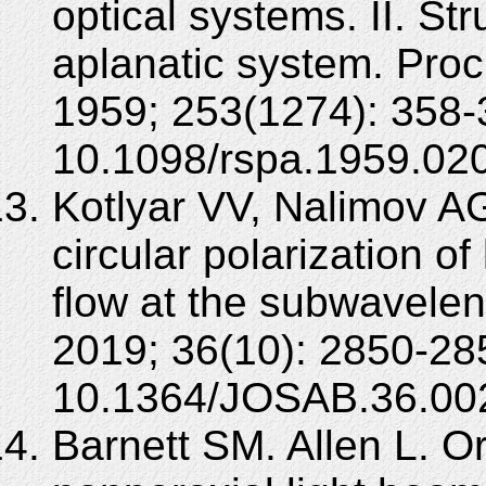
optical systems. II. Str
aplanatic system. Pro
1959; 253(1274): 358-
10.1098/rspa.1959.02
Kotlyar VV, Nalimov AG
circular polarization of
flow at the subwavele
2019; 36(10): 2850-28
10.1364/JOSAB.36.00
Barnett SM. Allen L. 