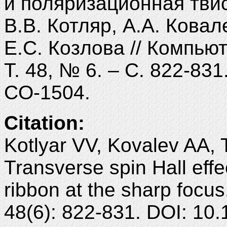
и поляризационная твис
В.В. Котляр, А.А. Ковал
Е.С. Козлова // Компьют
Т. 48, № 6. – С. 822-83
CO-1504.
Citation:
Kotlyar VV, Kovalev AA, 
Transverse spin Hall effe
ribbon at the sharp focu
48(6): 822-831. DOI: 1