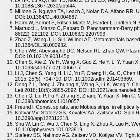
Lv HR, Lu XQ, Han YS, Mou Z, Zhou CD, Wang SY, Teng S
10.1088/1367-2630/ab5f44.
Milione G, Nguyen TA, Leach J, Nolan DA, Alfano RR. Usi
DOI: 10.1364/OL.40.004887.
Harm W, Bernet S, Ritsch-Marte M, Harder I, Lindlein N. 
Marrucci L, Manzo C, Paparo D. Pancharatnam-Berry phase
88(22): 221102. DOI: 10.1063/1.2207993.
Zhao Z, Wang J, Li SH, Willner AE. Metamaterials-based
10.1364/OL.38.000932.
Chen WB, Abeysinghe DC, Nelson RL, Zhan QW. Plasmonic 
DOI: 10.1021/nl903145p.
Chen S, Xie Z, Ye H, Wang X, Guo Z, He Y, Li Y, Yuan X, F
10.1038/s41377-021-00667-7.
Li J, Chen S, Yang H, Li J, Yu P, Cheng H, Gu C, Chen H-
2015; 25(5): 704-710. DOI: 10.1002/adfm.201403669.
Deng Z-L, Deng J, Zhuang X, Wang S, Li K, Wang Y, Chi 
Lett 2018; 18(5): 2885-2892. DOI: 10.1021/acs.nanolett
Chen Q, Liu P, Fu Y, Zhang S, Zhang Y, Yuan X, Min C. Mo
10.3390/photonics 11010057.
Freund I. Cones, spirals, and Möbius strips, in elliptica
Kotlyar VV, Stafeev SS, Kovalev AA, Zaitsev VD. Spin Hall
10.3390/app122312218.
Shu W, Lin C, Wu J, Chen S, Ling X, Zhou X, Luo H, Wen S
10.1103/physreva.101.023819.
Stafeev SS, Nalimov AG, Zaitsev VD, Kotlyar VV. Tight f