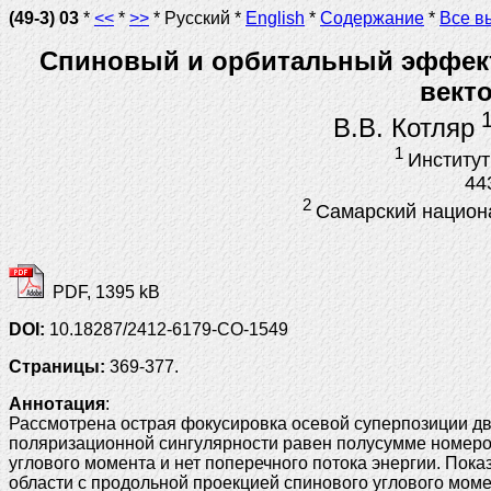
(49-3) 03
*
<<
*
>>
* Русский *
English
*
Содержание
*
Все в
Спиновый и орбитальный эффект
вект
1
В.В. Котляр
1
Институт
44
2
Самарский национа
PDF, 1395 kB
DOI:
10.18287/2412-6179-CO-1549
Страницы:
369-377.
Аннотация
:
Рассмотрена острая фокусировка осевой суперпозиции дву
поляризационной сингулярности равен полусумме номеров 
углового момента и нет поперечного потока энергии. Пок
области с продольной проекцией спинового углового моме