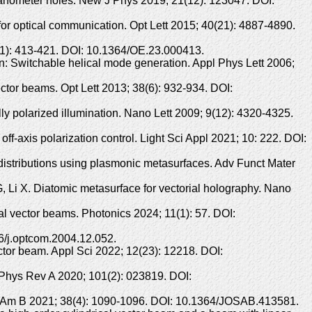
anometer holes. New J Phys 2019; 21(12): 123047. DOI:
or optical communication. Opt Lett 2015; 40(21): 4887-4890.
23(1): 413-421. DOI: 10.1364/OE.23.000413.
n: Switchable helical mode generation. Appl Phys Lett 2006;
tor beams. Opt Lett 2013; 38(6): 932-934. DOI:
 polarized illumination. Nano Lett 2009; 9(12): 4320-4325.
f-axis polarization control. Light Sci Appl 2021; 10: 222. DOI:
 distributions using plasmonic metasurfaces. Adv Funct Mater
 Li X. Diatomic metasurface for vectorial holography. Nano
al vector beams. Photonics 2024; 11(1): 57. DOI:
16/j.optcom.2004.12.052.
ector beam. Appl Sci 2022; 12(23): 12218. DOI:
. Phys Rev A 2020; 101(2): 023819. DOI:
 Soc Am B 2021; 38(4): 1090-1096. DOI: 10.1364/JOSAB.413581.