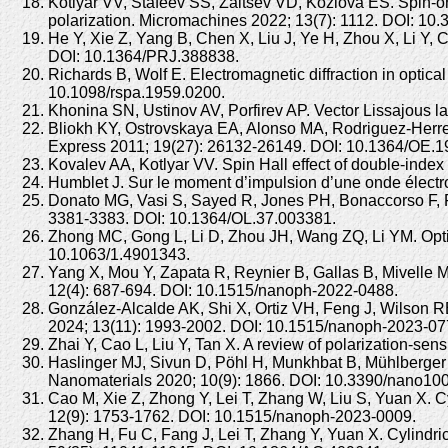
Kotlyar VV, Stafeev SS, Zaitsev VD, Kozlova ES. Spin-orbi
polarization. Micromachines 2022; 13(7): 1112. DOI: 10
He Y, Xie Z, Yang B, Chen X, Liu J, Ye H, Zhou X, Li Y, 
DOI: 10.1364/PRJ.388838.
Richards B, Wolf E. Electromagnetic diffraction in optica
10.1098/rspa.1959.0200.
Khonina SN, Ustinov AV, Porfirev AP. Vector Lissajous 
Bliokh KY, Ostrovskaya EA, Alonso MA, Rodriguez-Herrer
Express 2011; 19(27): 26132-26149. DOI: 10.1364/OE.1
Kovalev AA, Kotlyar VV. Spin Hall effect of double-index
Humblet J. Sur le moment d’impulsion d’une onde élect
Donato MG, Vasi S, Sayed R, Jones PH, Bonaccorso F, Fer
3381-3383. DOI: 10.1364/OL.37.003381.
Zhong MC, Gong L, Li D, Zhou JH, Wang ZQ, Li YM. Optica
10.1063/1.4901343.
Yang X, Mou Y, Zapata R, Reynier B, Gallas B, Mivelle M
12(4): 687-694. DOI: 10.1515/nanoph-2022-0488.
González-Alcalde AK, Shi X, Ortiz VH, Feng J, Wilson 
2024; 13(11): 1993-2002. DOI: 10.1515/nanoph-2023-07
Zhai Y, Cao L, Liu Y, Tan X. A review of polarization-se
Haslinger MJ, Sivun D, Pöhl H, Munkhbat B, Mühlberger M
Nanomaterials 2020; 10(9): 1866. DOI: 10.3390/nano10
Cao M, Xie Z, Zhong Y, Lei T, Zhang W, Liu S, Yuan X. C
12(9): 1753-1762. DOI: 10.1515/nanoph-2023-0009.
Zhang H, Fu C, Fang J, Lei T, Zhang Y, Yuan X. Cylindr