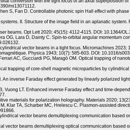
tal conversion with the tight focus of an axial superposition of
.3390/mi13071112.
Chen S, Fan D. Controllable photonic spin Hall effect with phase
l systems. II. Structure of the image field in an aplanatic syst
laser beams. Opt Lett 2020; 45(15): 4112-4115. DOI: 10.1364/OL
a OG, Lara D, Dainty C. Spin-to-orbital angular momentum conv
9.026132.
 cylindrical vector beams in a tight focus. Micromachines 2023
romagnétique. Physica 1943; 10(7): 585-603. DOI: 10.1016/s00
rari AC, Gucciardi PG, Maragò OM. Optical trapping of nanotub
l trapping of core-shell magnetic microparticles by cylindrical
. An inverse Faraday effect generated by linearly polarized li
RB, Vuong LT. Enhanced inverse Faraday effect and time-depend
77.
nsitive materials for polarization holography. Materials 2020; 1
, Klar TA, Scharber MC, Hrelescu C. Plasmon-assisted direction-
091866.
ylindrical vector beams demultiplexing communication based on 
ical vector beams demultiplexing optical communication based