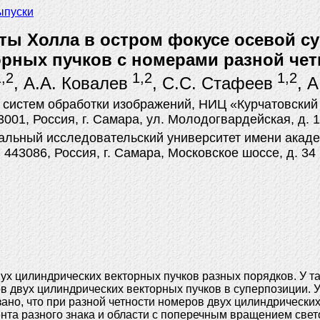
ыпуски
ы Холла в остром фокусе осевой су
орных пучков с номерами разной чет
,2
1,2
1,2
, А.А. Ковалев
, С.С. Стафеев
, 
 систем обработки изображений, НИЦ «Курчатовский 
3001, Россия, г. Самара, ул. Молодогвардейская, д. 1
льный исследовательский университет имени акаде
443086, Россия, г. Самара, Московское шоссе, д. 34
х цилиндрических векторных пучков разных порядков. У та
двух цилиндрических векторных пучков в суперпозиции. У 
азано, что при разной четности номеров двух цилиндрическ
нта разного знака и области с поперечным вращением свет