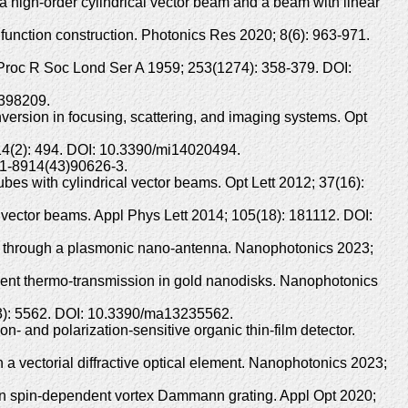
 a high-order cylindrical vector beam and a beam with linear
 function construction. Photonics Res 2020; 8(6): 963-971.
em. Proc R Soc Lond Ser A 1959; 253(1274): 358-379. DOI:
.398209.
ersion in focusing, scattering, and imaging systems. Opt
; 14(2): 494. DOI: 10.3390/mi14020494.
31-8914(43)90626-3.
es with cylindrical vector beams. Opt Lett 2012; 37(16):
 vector beams. Appl Phys Lett 2014; 105(18): 181112. DOI:
ght through a plasmonic nano-antenna. Nanophotonics 2023;
ent thermo-transmission in gold nanodisks. Nanophotonics
3(23): 5562. DOI: 10.3390/ma13235562.
 and polarization-sensitive organic thin-film detector.
a vectorial diffractive optical element. Nanophotonics 2023;
 on spin-dependent vortex Dammann grating. Appl Opt 2020;