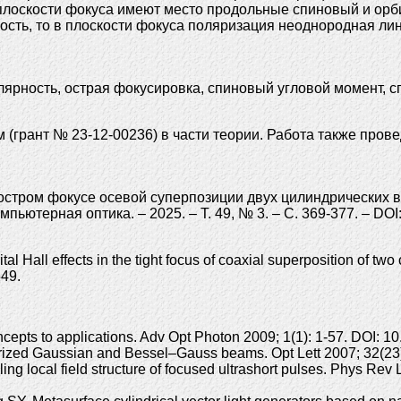
 в плоскости фокуса имеют место продольные спиновый и о
сть, то в плоскости фокуса поляризация неоднородная лин
лярность, острая фокусировка, спиновый угловой момент,
(грант № 23-12-00236) в части теории. Работа также пров
тром фокусе осевой суперпозиции двух цилиндрических ве
омпьютерная оптика. – 2025. – Т. 49, № 3. – С. 369-377. – D
 Hall effects in the tight focus of coaxial superposition of two 
549.
ncepts to applications. Adv Opt Photon 2009; 1(1): 1-57. DOI: 
arized Gaussian and Bessel–Gauss beams. Opt Lett 2007; 32(23
g local field structure of focused ultrashort pulses. Phys Rev 