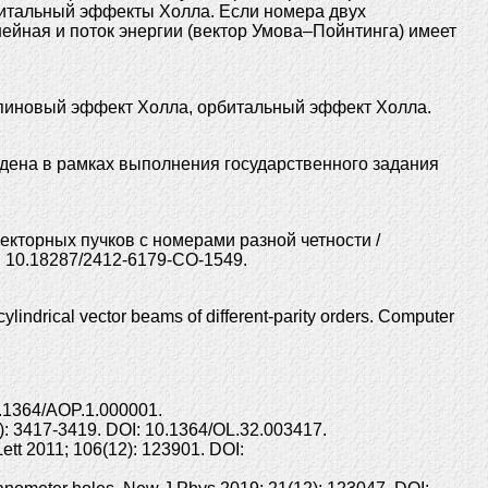
рбитальный эффекты Холла. Если номера двух
ейная и поток энергии (вектор Умова–Пойнтинга) имеет
 спиновый эффект Холла, орбитальный эффект Холла.
едена в рамках выполнения государственного задания
кторных пучков с номерами разной четности /
OI: 10.18287/2412-6179-CO-1549.
cylindrical vector beams of different-parity orders. Computer
10.1364/AOP.1.000001.
): 3417-3419. DOI: 10.1364/OL.32.003417.
Lett 2011; 106(12): 123901. DOI: