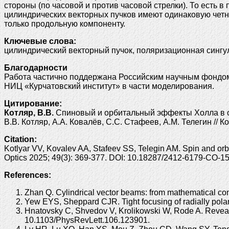
стороны (по часовой и против часовой стрелки). То есть
цилиндрических векторных пучков имеют одинаковую четно
только продольную компоненту.
Ключевые слова:
цилиндрический векторный пучок, поляризационная сингу
Благодарности
Работа частично поддержана Российским научным фондом 
НИЦ «Курчатовский институт» в части моделирования.
Цитирование:
Котляр, В.В.
Спиновый и орбитальный эффекты Холла в ос
В.В. Котляр, А.А. Ковалёв, С.С. Стафеев, А.М. Телегин // К
Citation:
Kotlyar VV, Kovalev AA, Stafeev SS, Telegin AM. Spin and orbital
Optics 2025; 49(3): 369-377. DOI: 10.18287/2412-6179-CO-1
References:
Zhan Q. Cylindrical vector beams: from mathematical co
Yew EYS, Sheppard CJR. Tight focusing of radially pol
Hnatovsky C, Shvedov V, Krolikowski W, Rode A. Revealin
10.1103/PhysRevLett.106.123901.