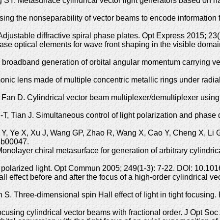
Y. Metasurface cylindrical vector light generators based on n
ng the nonseparability of vector beams to encode information f
Adjustable diffractive spiral phase plates. Opt Express 2015; 
 optical elements for wave front shaping in the visible domai
 broadband generation of orbital angular momentum carrying vec
lens made of multiple concentric metallic rings under radially
an D. Cylindrical vector beam multiplexer/demultiplexer using of
T, Tian J. Simultaneous control of light polarization and phase
Y, Ye X, Xu J, Wang GP, Zhao R, Wang X, Cao Y, Cheng X, Li G,
.8b00047.
nolayer chiral metasurface for generation of arbitrary cylindric
lly polarized light. Opt Commun 2005; 249(1-3): 7-22. DOI: 10.10
 effect before and after the focus of a high-order cylindrical v
. Three-dimensional spin Hall effect of light in tight focusing
ocusing cylindrical vector beams with fractional order. J Opt