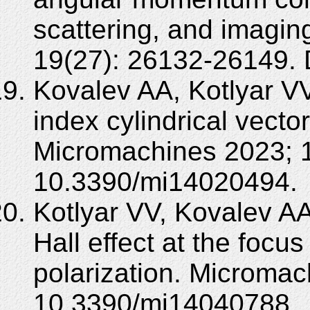
scattering, and imagi
19(27): 26132-26149.
Kovalev AA, Kotlyar VV.
index cylindrical vecto
Micromachines 2023; 1
10.3390/mi14020494.
Kotlyar VV, Kovalev A
Hall effect at the focus
polarization. Micromac
10.3390/mi14040788.