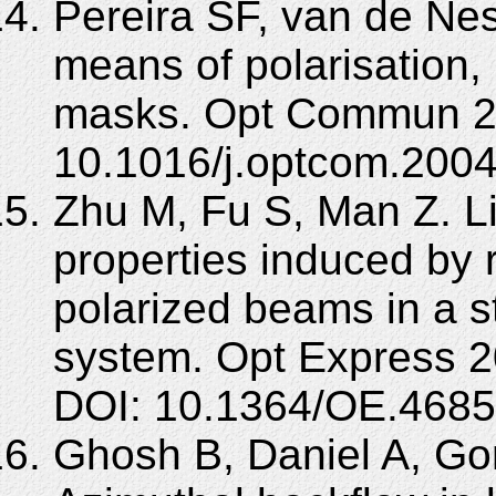
Pereira SF, van de Ne
means of polarisation,
masks. Opt Commun 20
10.1016/j.optcom.2004
Zhu M, Fu S, Man Z. 
properties induced by 
polarized beams in a s
system. Opt Express 2
DOI: 10.1364/OE.4685
Ghosh B, Daniel A, Go