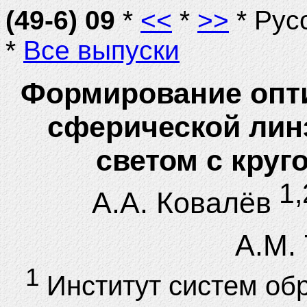
(49-6) 09
*
<<
*
>>
* Рус
*
Все выпуски
Формирование опти
сферической лин
светом с круг
1,
А.А. Ковалёв
А.М.
1
Институт систем об